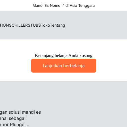
Mandi Es Nomor 1 di Asia Tenggara
TIONS
CHILLERS
TUBS
Toko
Tentang
Keranjang belanja Anda kosong
Lanjutkan berbelanja
ngan solusi mandi es
enal sebagai
rrior Plunge,