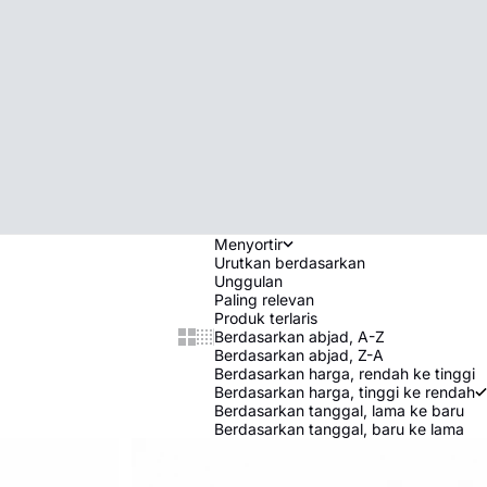
Menyortir
Urutkan berdasarkan
Unggulan
Paling relevan
Produk terlaris
Berdasarkan abjad, A-Z
Show cards bigger
Show cards smaller
Berdasarkan abjad, Z-A
Berdasarkan harga, rendah ke tinggi
Berdasarkan harga, tinggi ke rendah
Berdasarkan tanggal, lama ke baru
Berdasarkan tanggal, baru ke lama