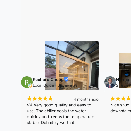
clear. Dav
and where r
informativ
process
Rechard Cheng
Herma
Local Guide · 32 reviews
2 revie
¡
¡
¡
¡
¡
¡
¡
¡
¡
4 months ago
V4 Very good quality and easy to 
Nice snug fi
use. The chiller cools the water 
downstairs
quickly and keeps the temperature 
stable. Definitely worth it