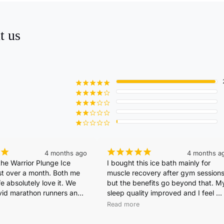
t us
¡
¡
¡
¡
¡
¡
¡
¡
¡
¢
¡
¡
¡
¢
¢
¡
¡
¢
¢
¢
¡
¢
¢
¢
¢
¡
¡
¡
¡
¡
¡
4 months ago
4 months a
he Warrior Plunge Ice 
I bought this ice bath mainly for 
st over a month. Both me 
muscle recovery after gym sessions,
 absolutely love it. We 
but the benefits go beyond that. My
vid marathon runners and 
sleep quality improved and I feel 
 bath two times a day. It 
mentally sharper during the day. Th
Read more
 aid with recovery, clears 
filtration system keeps the water 
and makes you feel fit & 
clean and the temperature control is