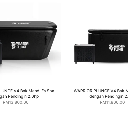
ahkan ke keranjang
Tambahkan ke kera
UNGE V4 Bak Mandi Es Spa
WARRIOR PLUNGE V4 Bak M
gan Pendingin 2.0hp
dengan Pendingin 2
Harga penjualan
Harga penjual
RM13,800.00
RM11,800.00