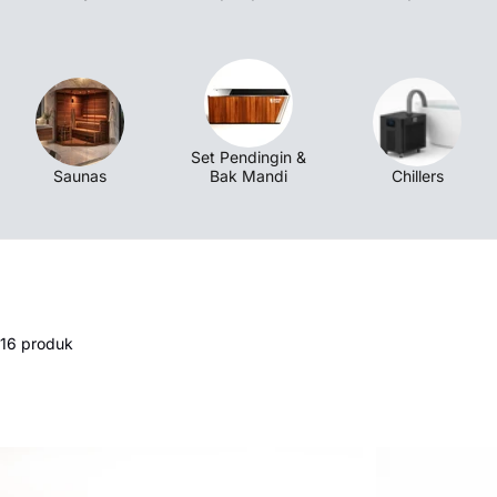
komunitas ini menawarkan panduan tentang teknik pern
berendam air dingin. Sistem Warrior Plunge memiliki pe
lama dan mudah digunakan yang mendinginkan air hing
menjadikannya ideal untuk pemulihan otot dan kejernih
berada di Malaysia, Singapura, atau Indonesia, Warrio
cara yang mudah diakses untuk merasakan manfaat bere
Set Pendingin &
Bergabunglah dengan gerakan ini dan tingkatkan perja
Saunas
Bak Mandi
Chillers
dengan Warrior Ice Bath hari ini!
16 produk