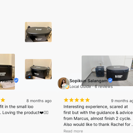
id and the team are super 
very stable. The tub is comfortable 
eally helpful and 
to sit in and the overall design looks 
e throughout the buying 
premium
n Kemp
Sopikun Salangam
ws
Local Guide · 6 reviews
¡
¡
¡
¡
¡
¡
8 months ago
9 months a
t in the small loo 
Interesting experience, scared at 
. Loving the product❤️👍🏽
first but with the guidance & advice 
from Marcus, almost finish 2 cycle. 
Also would like to thank Rachel for 
introducing
Read more