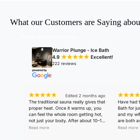
What our Customers are Saying abou
What our customers say
Warrior Plunge - Ice Bath
4.9
¡
¡
¡
¡
¡
Excellent!
222 reviews
¡
¡
¡
¡
¡
¡
¡
¡
¡
Edited 2 months ago
The traditional sauna really gives that 
Have had t
proper heat. Once it warms up, you 
Bath for ju
can feel the whole room getting hot, 
and my wife
not just your body. After about 10–15 
are both a
minutes, sweat starts pouring like 
use the ice
Read more
Read more
crazy. Feels very shiok and 
really does
satisfying, like a real spa experience.
your mind 