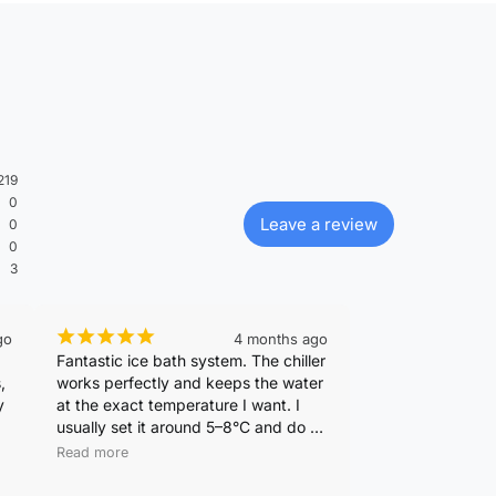
219
0
Leave a review
0
0
3
¡
¡
¡
¡
¡
go
4 months ago
Fantastic ice bath system. The chiller 
 
works perfectly and keeps the water 
 
at the exact temperature I want. I 
usually set it around 5–8°C and do a 
e 
6-minute plunge after workouts. It 
Read more
really helps with recovery and 
 
reduces fatigue. The filtration system 