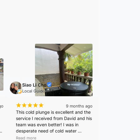
and pump protection features make 
maintenance very easy. Overall, it’s a 
very well-designed and high-quality 
cold plunge setup
Siao Li Cho
Local Guide · 24 reviews
¡
¡
¡
¡
¡
go
9 months ago
This cold plunge is excellent and the 
service I received from David and his 
team was even better! I was in 
desperate need of cold water 
exposure since moving from the UK, 
Read more