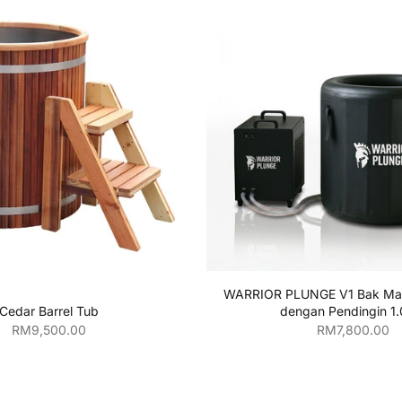
ahkan ke keranjang
Tambahkan ke kera
WARRIOR PLUNGE V1 Bak Man
Cedar Barrel Tub
dengan Pendingin 1.
Harga penjualan
Harga penjual
RM9,500.00
RM7,800.00