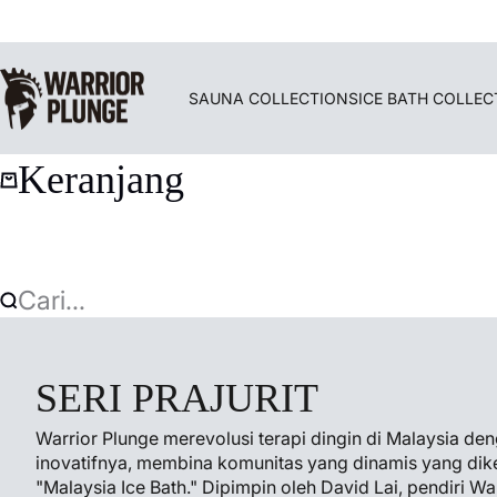
Langsung ke konten
Warrior Plunge
SAUNA COLLECTIONS
ICE BATH COLLEC
Keranjang
Cari...
SERI PRAJURIT
Warrior Plunge merevolusi terapi dingin di Malaysia de
inovatifnya, membina komunitas yang dinamis yang dik
"Malaysia Ice Bath." Dipimpin oleh David Lai, pendiri Wa