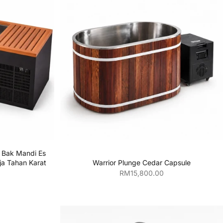
njang
Tambahkan ke keranjang
Bak Mandi Es
Warrior Plunge Cedar Capsule
ja Tahan Karat
Harga penjualan
n
RM15,800.00