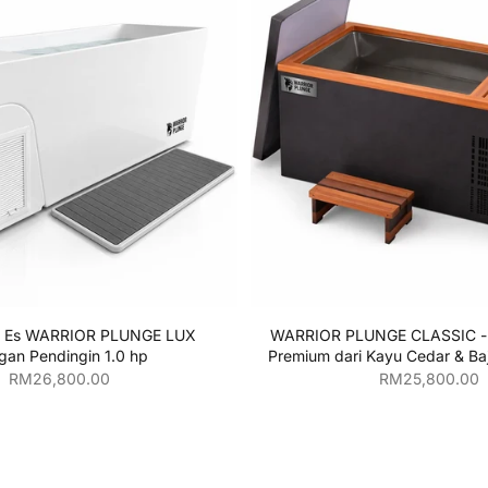
Tambahkan ke kera
i Es WARRIOR PLUNGE LUX
WARRIOR PLUNGE CLASSIC - 
gan Pendingin 1.0 hp
Premium dari Kayu Cedar & Ba
Harga penjualan
Harga penjuala
RM26,800.00
RM25,800.00