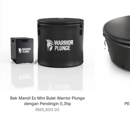
Tambahkan ke keranjang
Tamb
Bak Mandi Es Mini Bulat Warrior Plunge
PE
dengan Pendingin 0,3hp
Harga penjualan
RM5,800.00