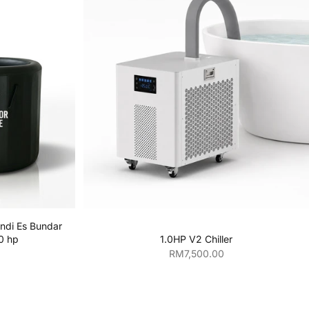
njang
Tambahkan ke keranjang
di Es Bundar
1.0HP V2 Chiller
0 hp
Harga penjualan
an
RM7,500.00