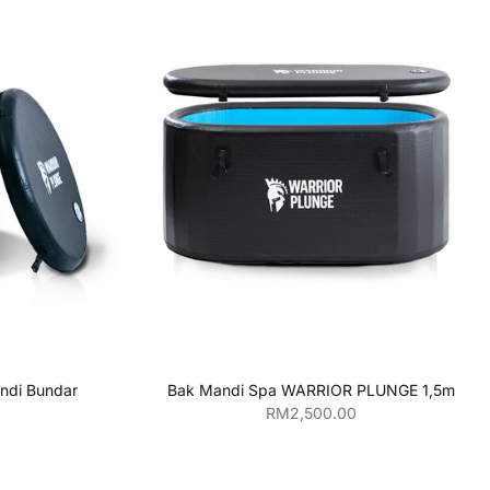
njang
di Bundar
Bak Mandi Spa WARRIOR PLUNGE 1,5m
an
Harga penjualan
RM2,500.00