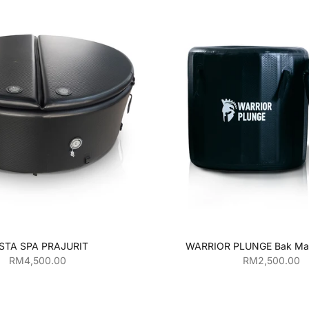
ahkan ke keranjang
Tambahkan ke kera
STA SPA PRAJURIT
WARRIOR PLUNGE Bak Man
Harga penjualan
Harga penjual
RM4,500.00
RM2,500.00