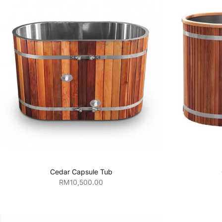
Tambahkan ke keranjang
Tamb
Cedar Capsule Tub
Harga penjualan
RM10,500.00