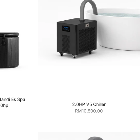
njang
Tambahkan ke keranjang
andi Es Spa
2.0HP V5 Chiller
.0hp
Harga penjualan
RM10,500.00
an