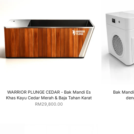
Tambahkan ke keranjang
WARRIOR PLUNGE CEDAR - Bak Mandi Es
Bak Mand
Khas Kayu Cedar Merah & Baja Tahan Karat
den
Harga penjualan
RM29,800.00