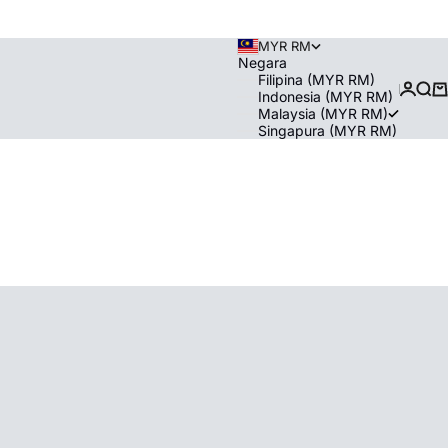
MYR RM
Negara
Filipina (MYR RM)
Login
Men
Ke
Indonesia (MYR RM)
Malaysia (MYR RM)
Singapura (MYR RM)