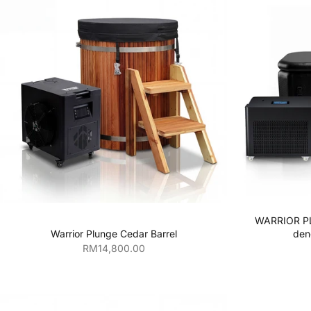
Tambahkan ke keranjang
Tamb
WARRIOR PL
Warrior Plunge Cedar Barrel
den
Harga penjualan
RM14,800.00