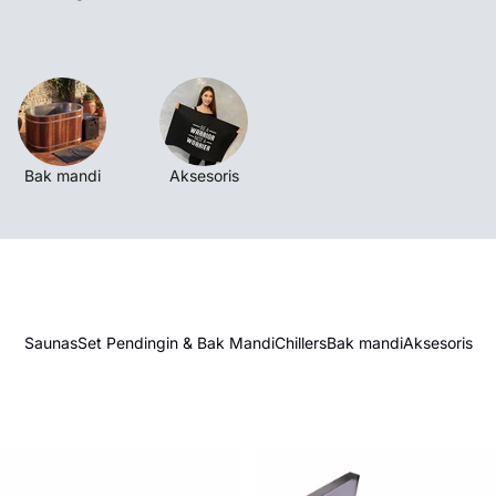
apasan dan praktik
ndingin yang tahan
ga serendah 2°C,
an mental. Baik Anda
r Plunge menyediakan
ndam air dingin.
lanan kesehatan Anda
Bak mandi
Aksesoris
Saunas
Set Pendingin & Bak Mandi
Chillers
Bak mandi
Aksesoris